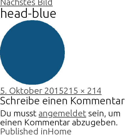
Nächstes Bild
head-blue
Posted
Full
5. Oktober 2015
215 × 214
on
size
Schreibe einen Kommentar
Du musst
angemeldet
sein, um
einen Kommentar abzugeben.
Beitragsnavigation
Published in
Home