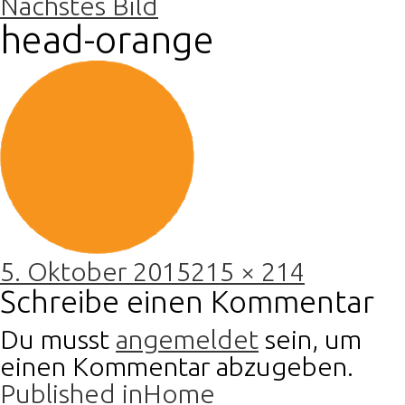
Nächstes Bild
head-orange
Posted
Full
5. Oktober 2015
215 × 214
on
size
Schreibe einen Kommentar
Du musst
angemeldet
sein, um
einen Kommentar abzugeben.
Beitragsnavigation
Published in
Home